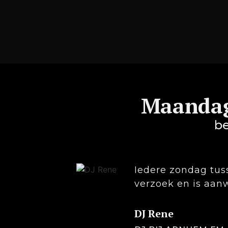
Maandag
be
Iedere zondag tus
verzoek en is aanw
DJ Rene