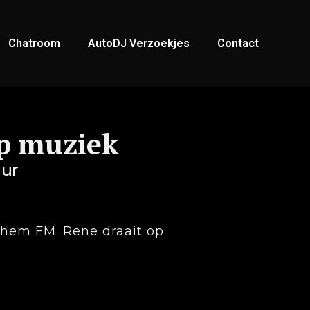
Chatroom
AutoDJ Verzoekjes
Contact
p muziek
uur
nhem FM. Rene draait op